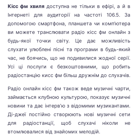
Кісс фм хвиля
доступна не тільки в ефірі, а й в
Інтернеті для аудиторії на частоті 106.5. За
допомогою смартфона, планшета чи комп’ютера
ви можете транслювати радіо кісс фм онлайн з
будь-якої точки світу. Це дає можливість
слухати улюблені пісні та програми в будь-який
час, не боячись, що не подивилися жодної серії.
Усі ці послуги є безкоштовними, що робить
Радіо онлайн кісс фм також веде музичні чарти,
займається клубною культурою, показує музичні
новини та дає інтерв'ю з відомими музикантами.
Ді-джеї постійно створюють нові музичні сети
для радіостанції, щоб слухачі ніколи не
втомлювалися від знайомих мелодій.