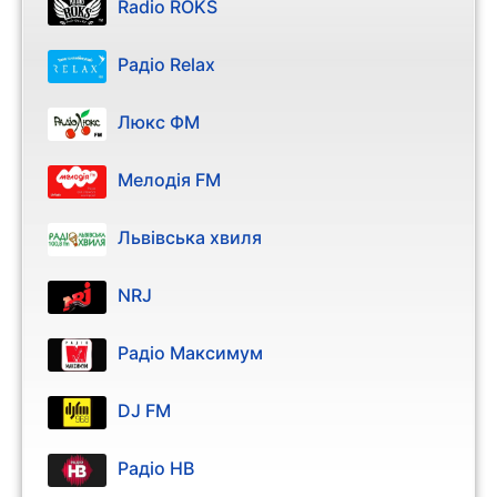
Radio ROKS
Радіо Relax
Люкс ФМ
Мелодія FM
Львівська хвиля
NRJ
Радіо Максимум
DJ FM
Радіо НВ