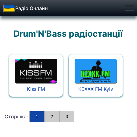
Радіо Онлайн
Бург
Drum'N'Bass радіостанції
Kiss FM
KEXXX FM Kyiv
Сторінка:
1
2
3