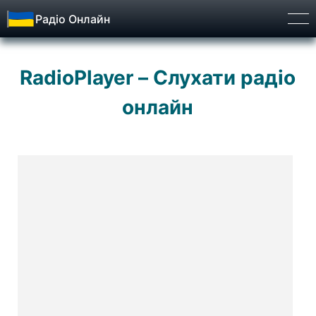
Радіо Онлайн
Бург
RadioPlayer – Слухати радіо
онлайн