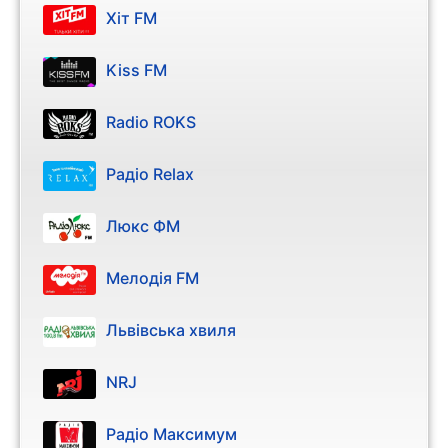
Хіт FM
Kiss FM
Radio ROKS
Радіо Relax
Люкс ФМ
Мелодія FM
Львівська хвиля
NRJ
Радіо Максимум