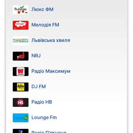
Люкс ФМ
Мелодія FM
Львівська хвиля
NRJ
Радіо Максимум
DJ FM
Радіо НВ
Lounge Fm
Радіо П'ятниця