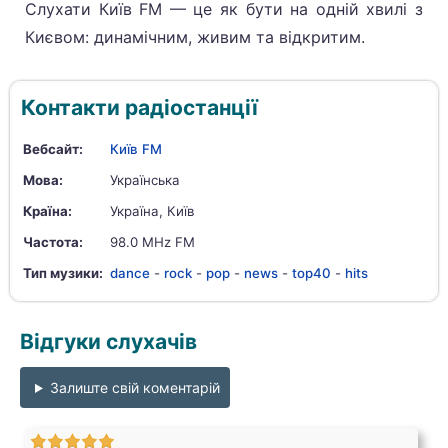
Слухати Київ FM — це як бути на одній хвилі з
Києвом: динамічним, живим та відкритим.
Контакти радіостанції
Вебсайт:
Київ FM
Мова:
Українська
Країна:
Україна, Київ
Частота:
98.0 MHz FM
Тип музики:
dance
-
rock
-
pop
-
news
-
top40
-
hits
Відгуки слухачів
Залиште свій коментарій