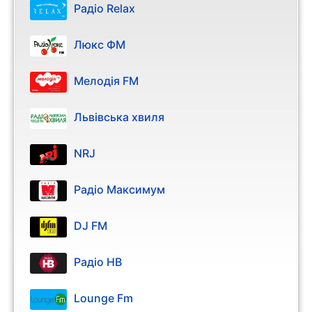
Радіо Relax
Люкс ФМ
Мелодія FM
Львівська хвиля
NRJ
Радіо Максимум
DJ FM
Радіо НВ
Lounge Fm