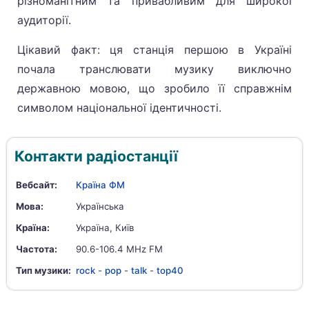
різноманітним та привабливим для широкої
аудиторії.
Цікавий факт: ця станція першою в Україні
почала транслювати музику виключно
державною мовою, що зробило її справжнім
символом національної ідентичності.
Контакти радіостанції
Вебсайт:
Країна ФМ
Мова:
Українська
Країна:
Україна, Київ
Частота:
90.6-106.4 MHz FM
Тип музики:
rock
-
pop
-
talk
-
top40