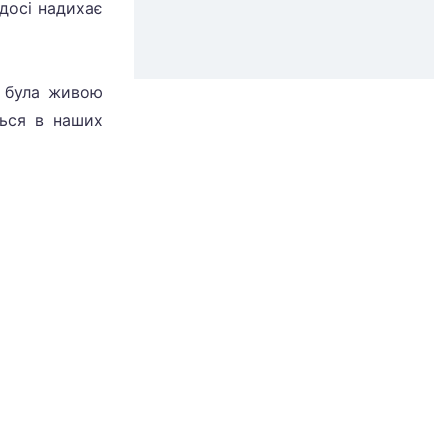
 досі надихає
а була живою
ться в наших
адіо онлайн