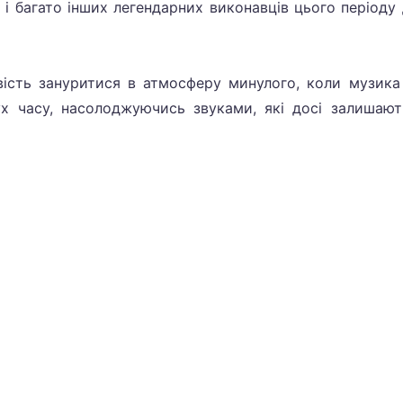
BA і багато інших легендарних виконавців цього періоду
вість зануритися в атмосферу минулого, коли музик
х часу, насолоджуючись звуками, які досі залишаю
конфіденційності
Контакти админа
Кнопка на сайт
Слухати р
Радіо Онлайн
© 2025-2026.