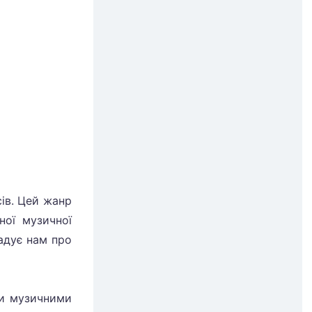
сів. Цей жанр
ної музичної
гадує нам про
ми музичними