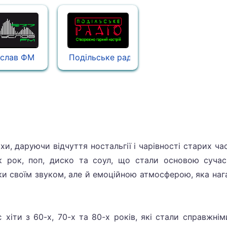
услав ФМ
Подільське радіо
хи, даруючи відчуття ностальгії і чарівності старих ча
як рок, поп, диско та соул, що стали основою сучас
льки своїм звуком, але й емоційною атмосферою, яка на
 хіти з 60-х, 70-х та 80-х років, які стали справжні