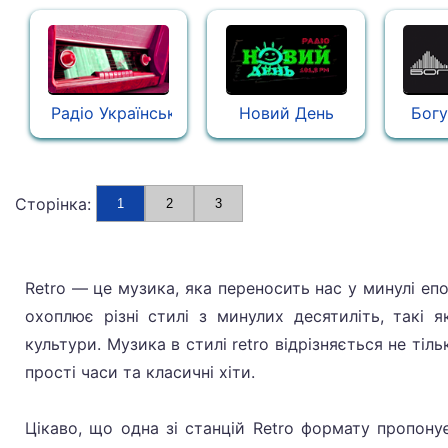
Радіо Українська Пісня
Новий День
Бог
Сторінка:
1
2
3
Retro — це музика, яка переносить нас у минулі епо
охоплює різні стилі з минулих десятиліть, такі 
культури. Музика в стилі retro відрізняється не ті
прості часи та класичні хіти.
Цікаво, що одна зі станцій Retro формату пропонує