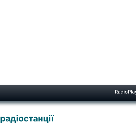
RadioPla
 радіостанції