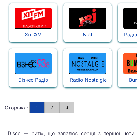
Хіт ФМ
NRJ
Радіо
Бізнес Радіо
Radio Nostalgie
Bu
Сторінка:
1
2
3
Disco — ритм, що запалює серця з першої ноти.