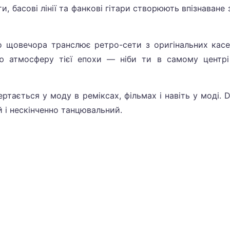
, басові лінії та фанкові гітари створюють впізнаване 
що щовечора транслює ретро-сети з оригінальних касе
ю атмосферу тієї епохи — ніби ти в самому центрі
ртається у моду в реміксах, фільмах і навіть у моді. 
й і нескінченно танцювальний.