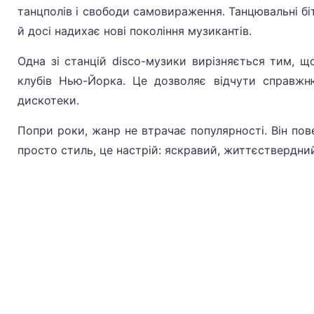
танцполів і свободи самовираження. Танцювальні біти
й досі надихає нові покоління музикантів.
Одна зі станцій disco-музики вирізняється тим, 
клубів Нью-Йорка. Це дозволяє відчути справжн
дискотеки.
Попри роки, жанр не втрачає популярності. Він пове
просто стиль, це настрій: яскравий, життєствердни