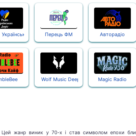
 Українських Доріг
Перець ФМ
Авторадіо
mbleBee
Wolf Music Deep House Radio
Magic Radio
 Цей жанр виник у 70-х і став символом епохи бли