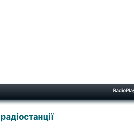
RadioPla
 радіостанції