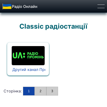
Радіо Онлайн
Бург
Classic радіостанції
Другий канал Промiнь
Сторінка:
1
2
3